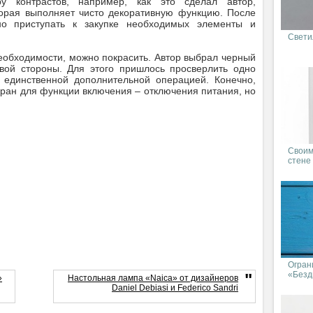
ру контрастов, например, как это сделал автор,
оторая выполняет чисто декоративную функцию. После
но приступать к закупке необходимых элементы и
Светил
необходимости, можно покрасить. Автор выбрал черный
вой стороны. Для этого пришлось просверлить одно
ся единственной дополнительной операцией. Конечно,
ран для функции включения – отключения питания, но
Своим
стене
Огран
«Бездн
"
»
Настольная лампа «Naica» от дизайнеров
Daniel Debiasi и Federico Sandri