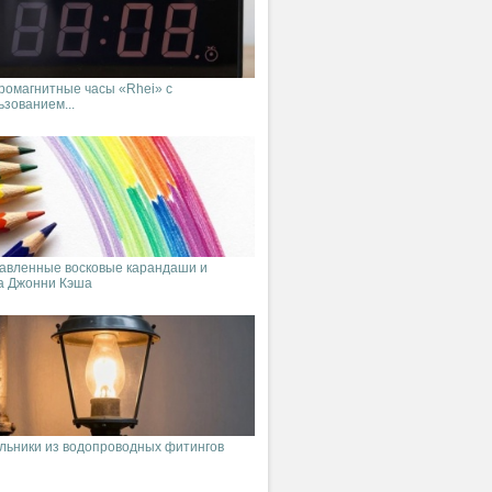
ромагнитные часы «Rhei» с
ьзованием...
авленные восковые карандаши и
а Джонни Кэша
льники из водопроводных фитингов