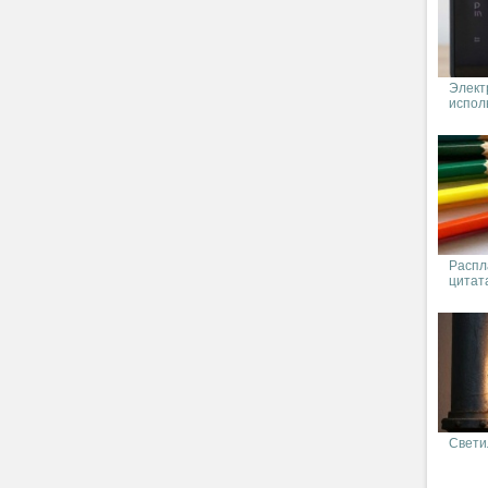
Элект
испол
Распл
цитат
Свети