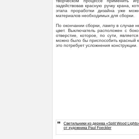
творческом процессе применить иг
задействовав красную ручку крана, к
этапа проработки дизайна уже мож
материалов необходимых для сборки.
По окончании сборки, лампу в случае 
цвет. Выключатель расположен с боко
отверстие, которое, по сути, являет
можно было бы приспособить красный к
это потребует усложнения конструкции.
"
Светильники из дерева «Split Wood Lights
от художника Paul Foeckler