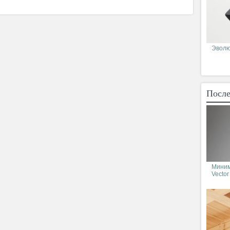
Эволюц
После
Миним
Vector