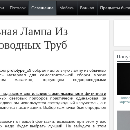
ри
Потолок
Освещение
Мебель
Ванная
Предметы быт
ьная Лампа Из
оводных Труб
Попул
ком
prototype_x9
собрал настольную лампу из обычных
сь материал для самостоятельной сборки можно
нном магазине, торгующем водопроводными
о подвесном светильнике с использованием фитингов и
ных световых приборов практически одинаковая, за
Напол
карто
подвесном используется светодиодный излучатель, а в
мпочка накаливания. Выбор лампочки был определен
зависит от вашей фантазии, возможно при этом у вас
ых надо будет выбрать лучший. Не забудьте в этом