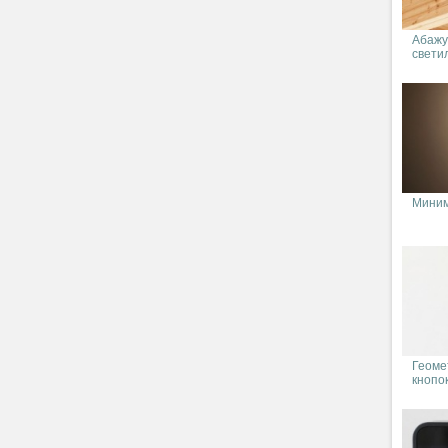
Абажу
свети
Миним
Геоме
кнопо