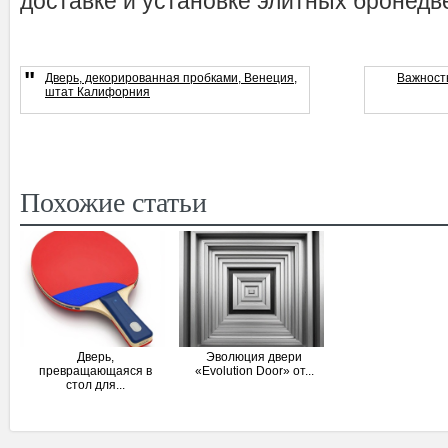
доставке и установке элитных бронедв
"
Дверь, декорированная пробками, Венеция,
Важност
штат Калифорния
Похожие статьи
Дверь,
Эволюция двери
превращающаяся в
«Evolution Door» от...
стол для...