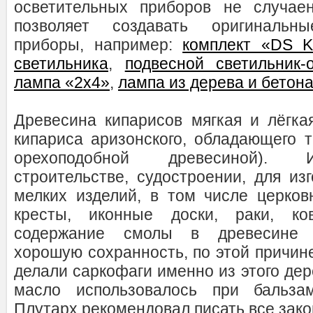
осветительных приборов не случаен
позволяет создавать оригинальны
приборы, например:
комплект «DS K
светильника
,
подвесной светильник-
лампа «2х4»
,
лампа из дерева и бетон
Древесина кипарисов мягкая и лёгка
кипариса аризонского, обладающего т
орехоподобной древесиной). 
строительстве, судостроении, для из
мелких изделий, в том числе церковн
кресты, иконные доски, раки, ко
содержание смолы в древесине 
хорошую сохранность, по этой причин
делали саркофаги именно из этого дер
масло использовалось при бальза
Плутарх рекомендовал писать все зак