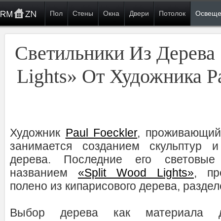
Пол
Стены
Окна
Двери
Потолок
Освеще
Светильники Из Дерева 
Lights» От Художника Pa
Художник
Paul Foeckler
, проживающий
занимается созданием скульптур и
дерева. Последние его световые 
названием
«Split Wood Lights»
, пр
полено из кипарисового дерева, раздел
Выбор дерева как материала дл