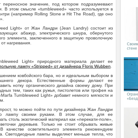
т переносное значение, под котором подразумевают
. В этом смысле «tumbleweed» часто используется в
три (например Rolling Stone и Hit The Road), где оно
».
eed Light» от Жан Ландри (Jean Landry) состоит из
азующих абажур, электрического шнура, обернутого
ного элемента, заключенного в защитную проволочную
 от нагревания.
Своим
стене
mbleweed Light» природного материала делает ее
польную лампу «Stripped» от дизайнера Floris Wubben
.
ашением ковбойского бара, но и идеальным выбором в
машнего декора. Естественные формы делают ее
авить нотку органического дизайна своему дому. При
дных тем, таких как ружья, пистолетов или трофея на
Огран
«Marfa Tumbleweed Light» добавит немного мягкости и
«Бездн
м.
ь прост, то можно пойти по пути дизайнера Жан Ландри
ную лампу своими руками. В этом случае, для ее
ать столь экзотический материал как «перекати-поле»,
веточки деревьев. Только не стоит обрывать живые
В качестве осветительного элемента рекомендуем
та. Светодиодные лампы выделяют меньше тепла, что