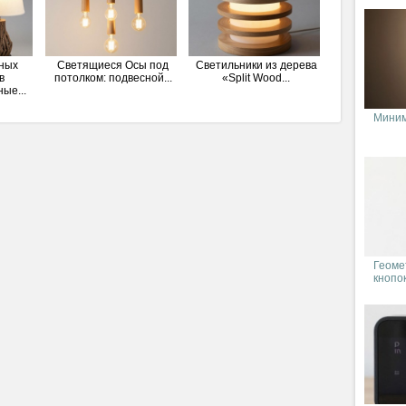
ных
Светящиеся Осы под
Светильники из дерева
в
потолком: подвесной...
«Split Wood...
ые...
Миним
Геоме
кнопо