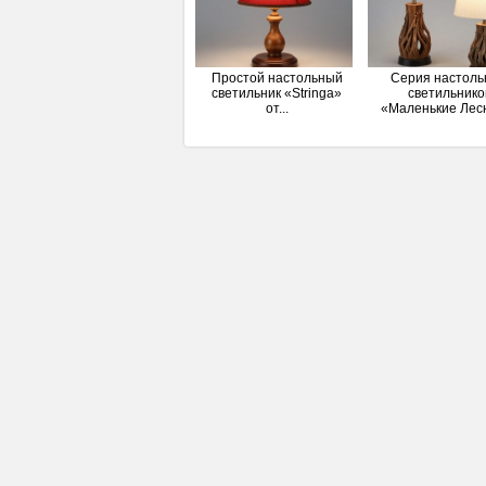
Простой настольный
Серия настоль
светильник «Stringa»
светильнико
от...
«Маленькие Лесн