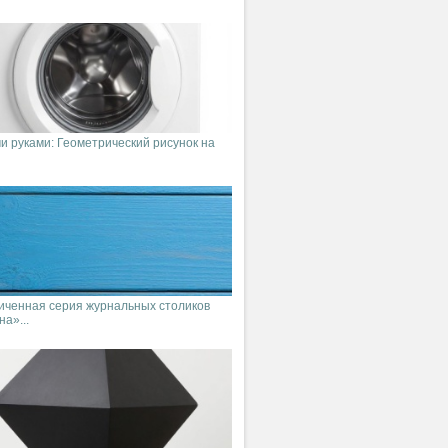
и руками: Геометрический рисунок на
иченная серия журнальных столиков
а»...