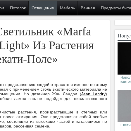
ри
Потолок
Освещение
Мебель
Ванная
Предметы быт
Светильник «Marfa
Попул
Light» Из Растения
кати-Поле»
Напол
карто
ует представлению людей о красоте и именно по этому
нная с применением столь экзотического материала не
помещении. Но дизайнер Жан Ландри (
Jean Landry
)
добная лампа вполне подойдет для цивилизованного
вянистые растения, произрастающие в степных или
т после отмирания. Они представляют собой особые
хие, состоящие из высохших частей и катающиеся по
Светил
 шаров, рассеивая семена.