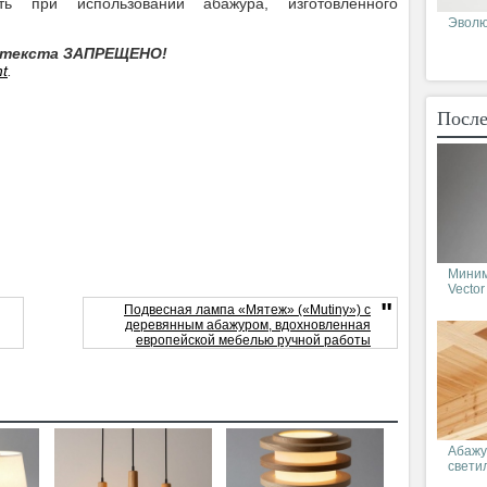
ть при использовании абажура, изготовленного
Эволюц
е текста ЗАПРЕЩЕНО!
t
.
После
Миним
Vector
"
Подвесная лампа «Мятеж» («Mutiny») с
деревянным абажуром, вдохновленная
европейской мебелью ручной работы
Абажу
свети