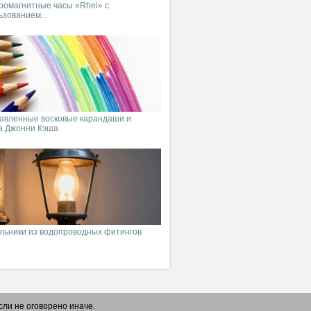
ромагнитные часы «Rhei» с
ьзованием...
авленные восковые карандаши и
а Джонни Кэша
льники из водопроводных фитингов
ли не оговорено иначе.