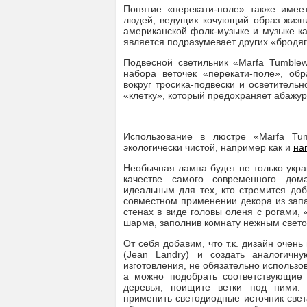
Понятие «перекати-поле» также имее
людей, ведущих кочующий образ жизни
американской фолк-музыке и музыке кан
является подразумевает других «бродяг
Подвесной светильник «Marfa Tumblew
набора веточек «перекати-поле», обр
вокруг тросика-подвески и осветитель
«клетку», который предохраняет абажур
Использование в люстре «Marfa Tu
экологически чистой, например как и
на
Необычная лампа будет не только укр
качестве самого современного до
идеальным для тех, кто стремится доб
совместном применении декора из запа
стенах в виде головы оленя с рогами, 
шарма, заполнив комнату нежным свето
От себя добавим, что т.к. дизайн очен
(Jean Landry) и создать аналогич
изготовления, не обязательно использов
а можно подобрать соответствующие 
деревья, поищите ветки под ними. 
применить светодиодные источник све