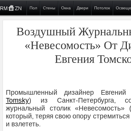
Пол
Стены
Окна
Двери
Потолок
Освеще
Воздушный Журнальн
«Невесомость» От Д
Евгения Томск
Промышленный дизайнер Евгений 
Tomsky
) из Санкт-Петербурга, с
журнальный столик «Невесомость» 
который, теряя свою опору стремиться 
и взлететь.