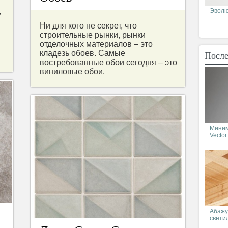
,
Эволюц
Ни для кого не секрет, что
строительные рынки, рынки
отделочных материалов – это
кладезь обоев. Самые
После
востребованные обои сегодня – это
виниловые обои.
Миним
Vector
Абажу
свети