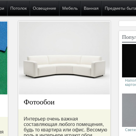
ри
Потолок
Освещение
Мебель
Ванная
Предметы быт
Попул
Напол
карто
Фотообои
Интерьер очень важная
составляющая любого помещения,
будь то квартира или офис. Весомую
Светил
мя
роль в интерьере играют обои,