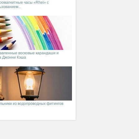
ромагнитные часы «Rhei» с
ьзованием...
авленные восковые карандаши и
а Джонни Кэша
льники из водопроводных фитингов