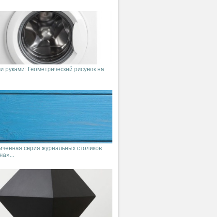
и руками: Геометрический рисунок на
иченная серия журнальных столиков
а»...